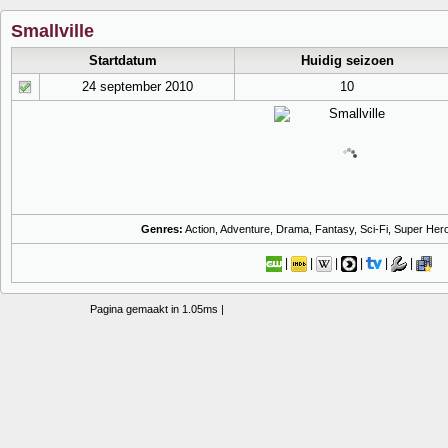
Smallville
Startdatum
Huidig seizoen
24 september 2010
10
Genres:
Action, Adventure, Drama, Fantasy, Sci-Fi, Super Her
|
|
|
|
|
|
Pagina gemaakt in 1.05ms |