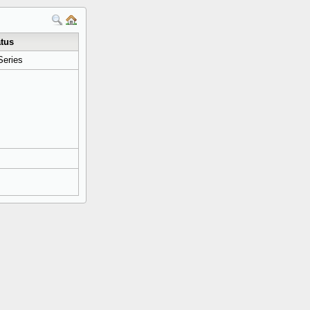
tus
eries