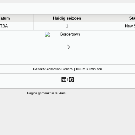
datum
Huidig seizoen
Sta
TBA
1
New S
Genres:
Animation General
|
Duur:
30 minuten
|
Pagina gemaakt in 0.64ms |